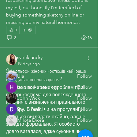
researching alternative fitness options 
myself, but honestly I'm terrified of 
buying something sketchy online or 
messing up my natural hormones.
About
0
Welcome to the group! You can
2
16
connect with other members, ge
...
Read more
svetik andry
19 days ago
Members
Які кольори жіночих костюмів найкраще
Ula
Follow
підходять для повсякдення?
Harriet Armstrong
Follow
Однією з поширених проблем при 
виборі костюма для повсякденного 
John Wick
Follow
носіння є визначення правильного 
David Paul
Follow
кольору. В офісі чи на прогулянці 
хочеться виглядати охайно, але не 
Milota Diora
Follow
занадто формально. Я особисто 
See All Members (41)
довго вагалася, адже суконня чи 